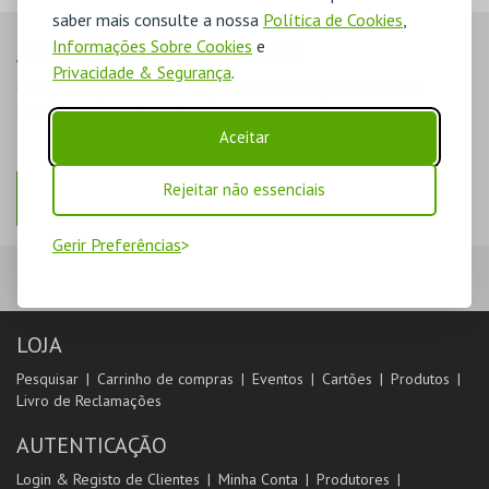
saber mais consulte a nossa
Política de Cookies
,
Informações Sobre Cookies
e
AINDA NÃO ESTOU REGISTADO
Privacidade & Segurança
.
O registo na plataforma BOL permite-lhe acompanhar as suas
compras na área de cliente.
Aceitar
Rejeitar não essenciais
REGISTAR
Gerir Preferências
LOJA
Pesquisar
Carrinho de compras
Eventos
Cartões
Produtos
Livro de Reclamações
AUTENTICAÇÃO
Login & Registo de Clientes
Minha Conta
Produtores